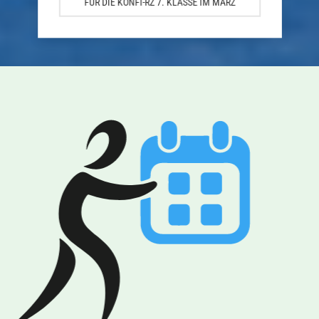
FÜR DIE KONFI-RZ 7. KLASSE IM MÄRZ