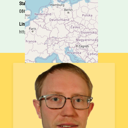
Stadt
08606 Oelsnitz/Vogtl.
Link
http://12.16936993