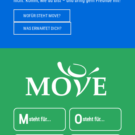
nicht. Komm, wie du bist – und bring gern Freunde mit!
WOFÜR STEHT MOVE?
WAS ERWARTET DICH?
M
O
steht für...
steht für...