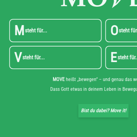
M
O
steht für...
V
E
steht für...
s
MOVE
heißt „bewegen“ – und gena
Dass Gott etwas in deinem Leben i
Bist du dabei? Move 