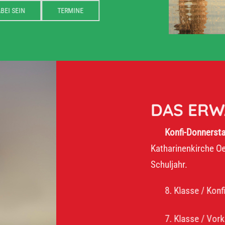
DABEI SEIN
TERMINE
DAS ERWART
Konfi-Donnerstag:
16–17:
Katharinenkirche Oelsnitz. Wi
Schuljahr.
8. Klasse / Konfirmanden
7. Klasse / Vorkonfirman