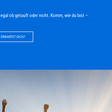
egal ob getauft oder nicht. Komm, wie du bist –
RWARTET DICH?