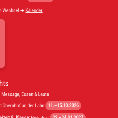
el ➜
Kalender
, Essen & Leute
f an der Lahn
11.–15.10.2026
lasse:
Geilsdorf
22.–24.01.2027