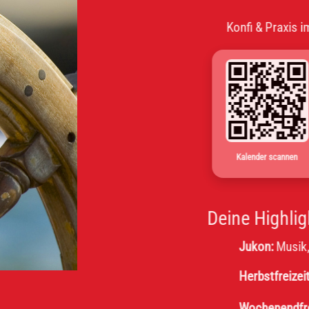
Konfi & Praxis im Wechs
Kalender scannen
Deine Highlights
Jukon:
Musik, Message
Herbstfreizeit:
Obernho
Wochenendfreizeit 8. K