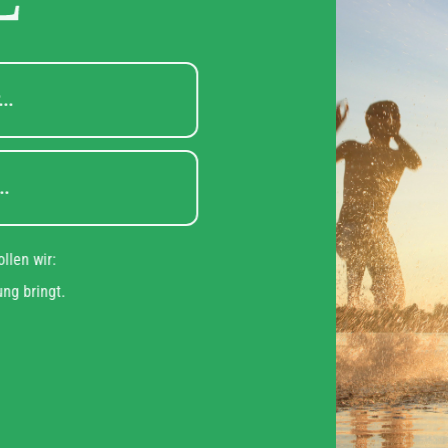
steht für...
teht für...
u das wollen wir:
n Bewegung bringt.
it!