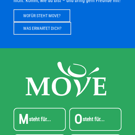
nicht. Komm, wie du bist – und bring gern Freunde mit!
WOFÜR STEHT MOVE?
WAS ERWARTET DICH?
M
O
steht für...
steht für...