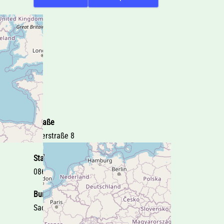
Straße
Egerstraße 8
Stadt
08606 Oelsnitz i.V.
Bundesland
Sachsen