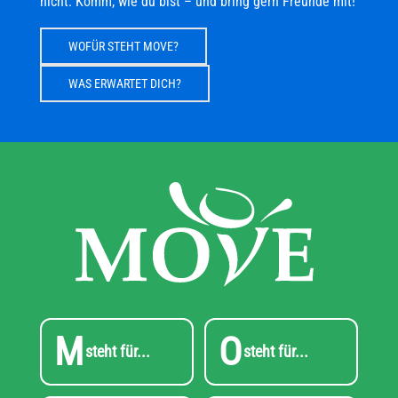
nicht. Komm, wie du bist – und bring gern Freunde mit!
WOFÜR STEHT MOVE?
WAS ERWARTET DICH?
M
O
steht für...
steht für...