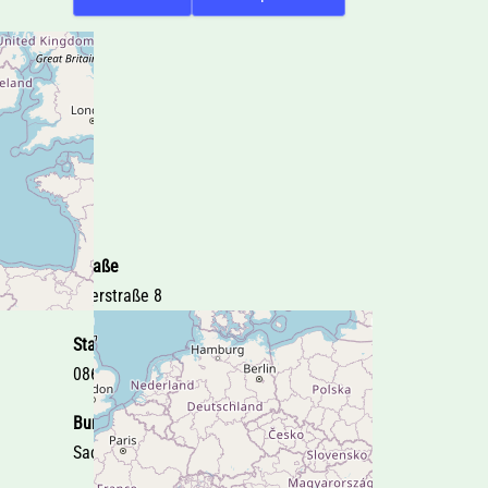
Straße
Egerstraße 8
Stadt
08606 Oelsnitz i.V.
Bundesland
Sachsen