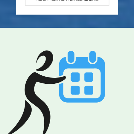
FÜR DIE KONFI-RZ 7. KLASSE IM MÄRZ