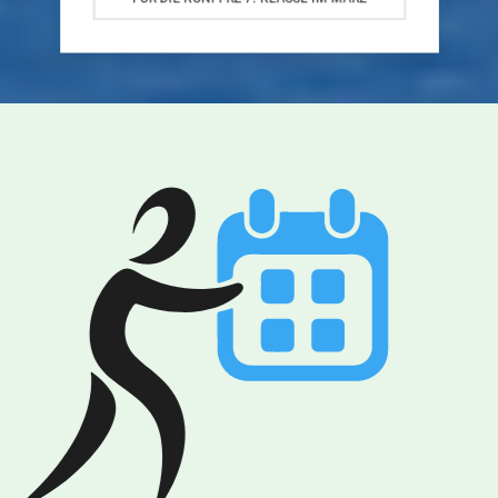
FÜR DIE KONFI-RZ 7. KLASSE IM MÄRZ