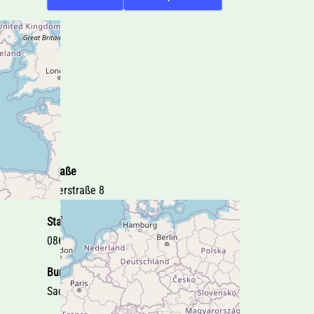
Straße
Egerstraße 8
Stadt
08606 Oelsnitz i.V.
Bundesland
Sachsen