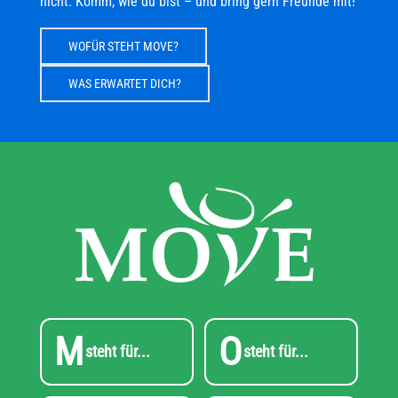
nicht. Komm, wie du bist – und bring gern Freunde mit!
WOFÜR STEHT MOVE?
WAS ERWARTET DICH?
M
O
steht für...
steht für...