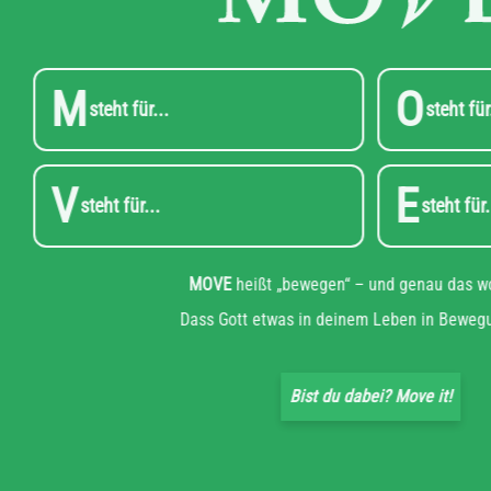
M
O
steht für...
V
E
steht für...
s
MOVE
heißt „bewegen“ – und gena
Dass Gott etwas in deinem Leben i
Bist du dabei? Move 