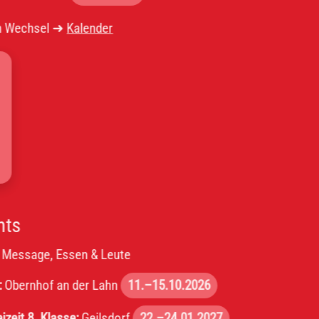
el ➜
Kalender
, Essen & Leute
f an der Lahn
11.–15.10.2026
lasse:
Geilsdorf
22.–24.01.2027