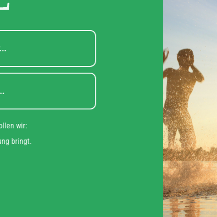
steht für...
teht für...
u das wollen wir:
n Bewegung bringt.
it!