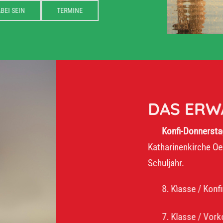
DABEI SEIN
TERMINE
DAS ERWART
Konfi-Donnerstag:
16–17:
Katharinenkirche Oelsnitz. Wi
Schuljahr.
8. Klasse / Konfirmanden
7. Klasse / Vorkonfirman