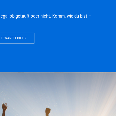
egal ob getauft oder nicht. Komm, wie du bist –
RWARTET DICH?