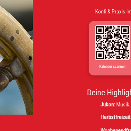
Konfi & Praxis im Wechs
Kalender scannen
Deine Highlights
Jukon:
Musik, Message
Herbstfreizeit:
Obernho
Wochenendfreizeit 8. K