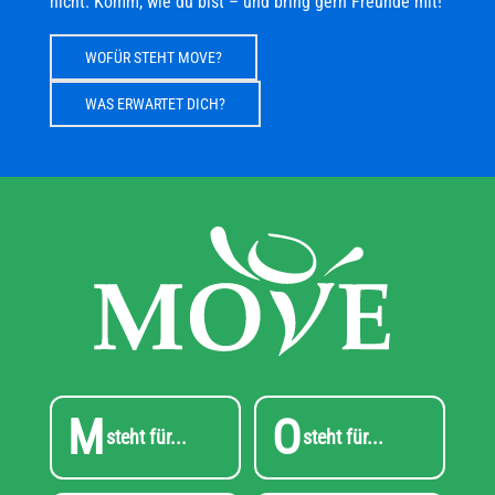
nicht. Komm, wie du bist – und bring gern Freunde mit!
WOFÜR STEHT MOVE?
WAS ERWARTET DICH?
M
O
steht für...
steht für...