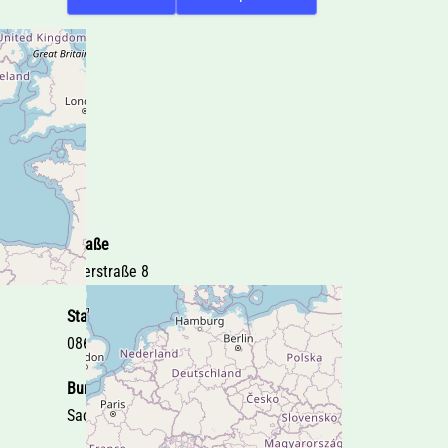
Straße
Egerstraße 8
Stadt
08606 Oelsnitz i.V.
Bundesland
Sachsen