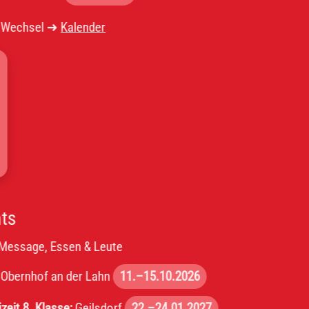
el ➜
Kalender
, Essen & Leute
f an der Lahn
11.–15.10.2026
lasse:
Geilsdorf
22.–24.01.2027