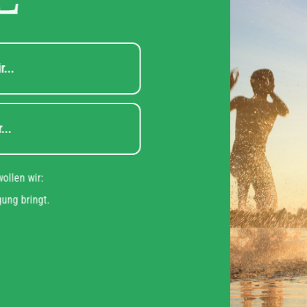
steht für...
teht für...
u das wollen wir:
n Bewegung bringt.
it!