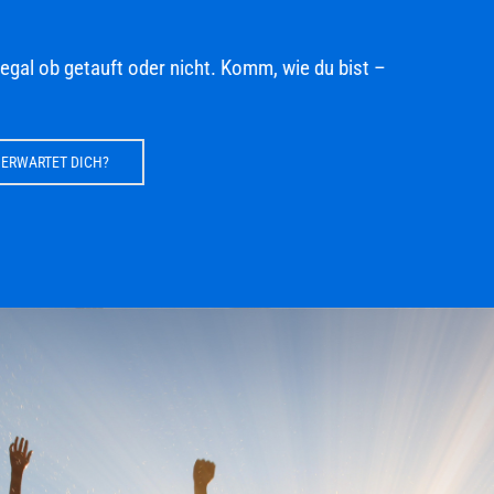
egal ob getauft oder nicht. Komm, wie du bist –
RWARTET DICH?