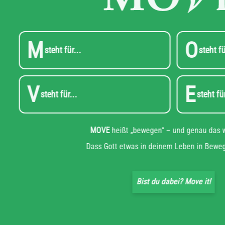
M
O
steht für...
V
E
steht für...
s
MOVE
heißt „bewegen“ – und gena
Dass Gott etwas in deinem Leben i
Bist du dabei? Move 