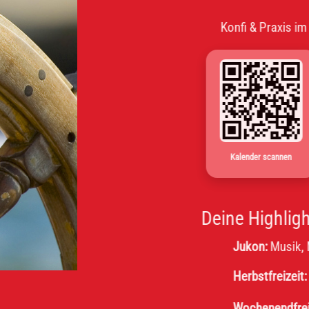
Konfi & Praxis im Wechs
Kalender scannen
Deine Highlights
Jukon:
Musik, Message
Herbstfreizeit:
Obernho
Wochenendfreizeit 8. K