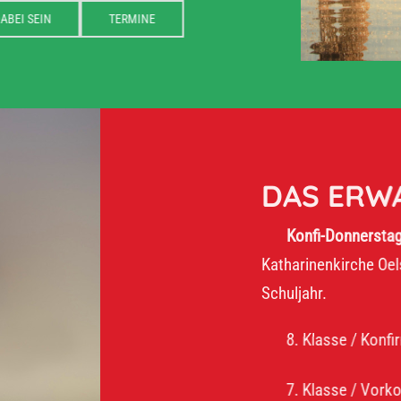
DABEI SEIN
TERMINE
DAS ERWART
Konfi-Donnerstag:
16–17:
Katharinenkirche Oelsnitz. Wi
Schuljahr.
8. Klasse / Konfirmanden
7. Klasse / Vorkonfirman