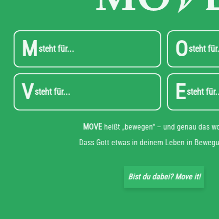
M
O
steht für...
V
E
steht für...
s
MOVE
heißt „bewegen“ – und gena
Dass Gott etwas in deinem Leben i
Bist du dabei? Move 