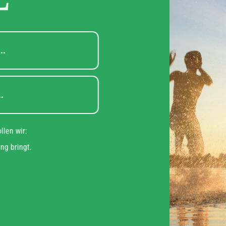
steht für...
teht für...
u das wollen wir:
n Bewegung bringt.
it!