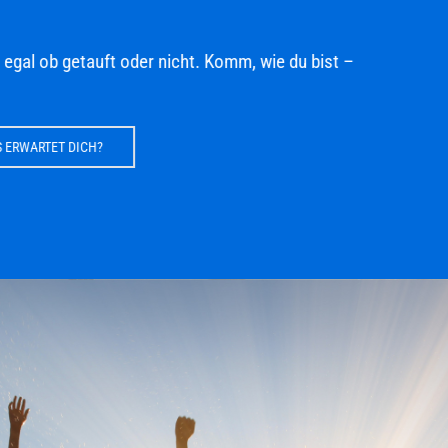
egal ob getauft oder nicht. Komm, wie du bist –
RWARTET DICH?