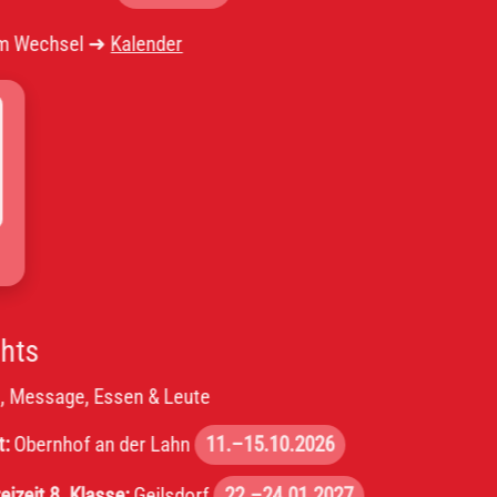
el ➜
Kalender
, Essen & Leute
f an der Lahn
11.–15.10.2026
lasse:
Geilsdorf
22.–24.01.2027