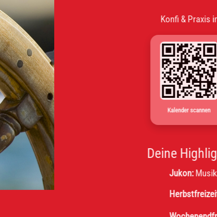
Konfi & Praxis im Wechs
Kalender scannen
Deine Highlights
Jukon:
Musik, Message
Herbstfreizeit:
Obernho
Wochenendfreizeit 8. K