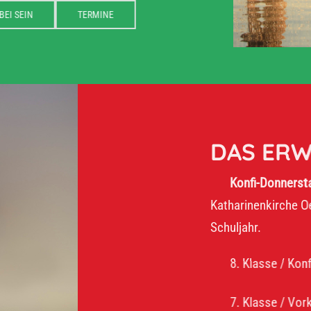
DABEI SEIN
TERMINE
DAS ERWART
Konfi-Donnerstag:
16–17:
Katharinenkirche Oelsnitz. Wi
Schuljahr.
8. Klasse / Konfirmanden
7. Klasse / Vorkonfirman