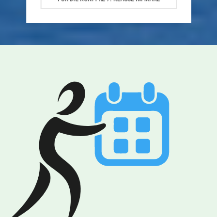
FÜR DIE KONFI-RZ 7. KLASSE IM MÄRZ