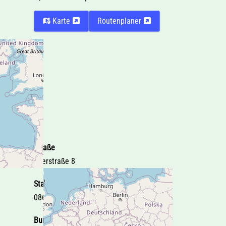
Karte
Routenplaner
Straße
Egerstraße 8
Stadt
08606 Oelsnitz i.V.
Bundesland