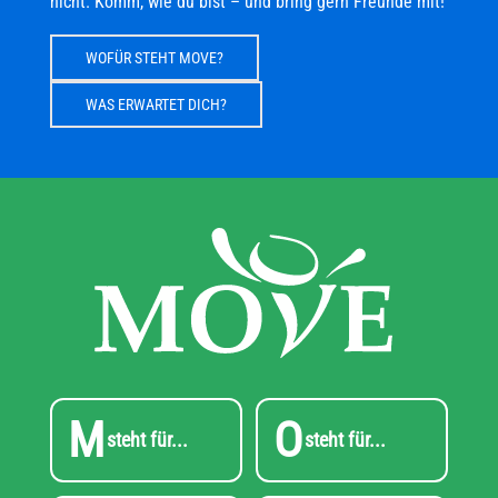
nicht. Komm, wie du bist – und bring gern Freunde mit!
WOFÜR STEHT MOVE?
WAS ERWARTET DICH?
M
O
steht für...
steht für...