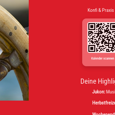
Konfi & Praxis im Wechs
Kalender scannen
Deine Highlights
Jukon:
Musik, Message
Herbstfreizeit:
Obernho
Wochenendfreizeit 8. K