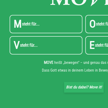
M
O
steht für...
V
E
steht für...
s
MOVE
heißt „bewegen“ – und gena
Dass Gott etwas in deinem Leben i
Bist du dabei? Move 