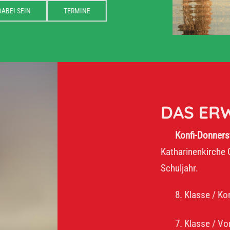
DABEI SEIN
TERMINE
DAS ERWART
Konfi-Donnerstag:
16–17:
Katharinenkirche Oelsnitz. Wi
Schuljahr.
8. Klasse / Konfirmanden
7. Klasse / Vorkonfirman