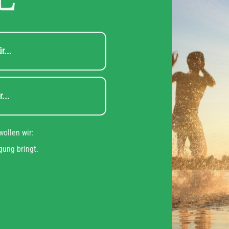
steht für...
teht für...
u das wollen wir:
n Bewegung bringt.
it!