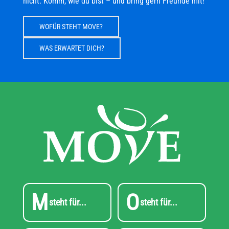
nicht. Komm, wie du bist – und bring gern Freunde mit!
WOFÜR STEHT MOVE?
WAS ERWARTET DICH?
M
O
steht für...
steht für...