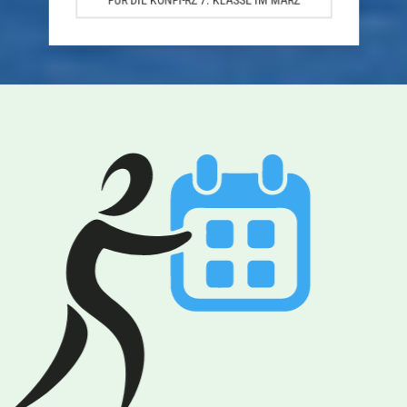
FÜR DIE KONFI-RZ 7. KLASSE IM MÄRZ