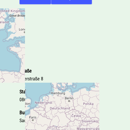
Straße
Egerstraße 8
Stadt
08606 Oelsnitz i.V.
Bundesland
Sachsen