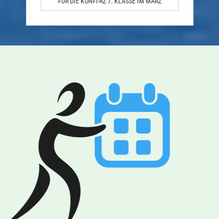
FÜR DIE KONFI-RZ 7. KLASSE IM MÄRZ