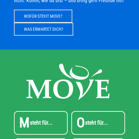
nicht. Komm, wie du bist – und bring gern Freunde mit!
WOFÜR STEHT MOVE?
WAS ERWARTET DICH?
M
O
steht für...
steht für...