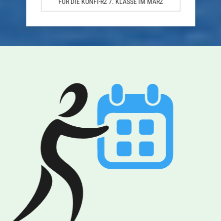
FÜR DIE KONFI-RZ 7. KLASSE IM MÄRZ