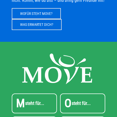
nicht. Komm, wie du bist – und bring gern Freunde mit!
WOFÜR STEHT MOVE?
WAS ERWARTET DICH?
M
O
steht für...
steht für...