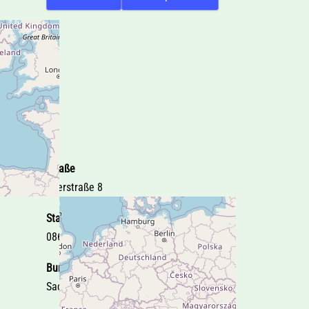
Straße
Egerstraße 8
Stadt
08606 Oelsnitz i.V.
Bundesland
Sachsen